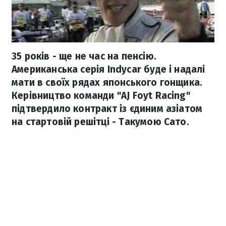
35 років - ще не час на пенсію.
Американська серія Indycar буде і надалі
мати в своїх рядах японського гонщика.
Керівництво команди "AJ Foyt Racing"
підтвердило контракт із єдиним азіатом
на стартовій решітці - Такумою Сато.