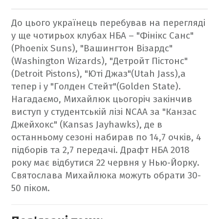
До цього українець перебував на перегляді
у ще чотирьох клубах НБА – "Фінікс Санс"
(Phoenix Suns), "Вашингтон Візардс"
(Washington Wizards), "Детройт Пістонс"
(Detroit Pistons), "Юті Джаз"(Utah Jass
),а
тепер і у "Голден Стейт"(Golden State).
Нагадаємо, Михайлюк цьогоріч закінчив
виступ у студентській лізі NCAA за "Канзас
Джейхокс" (Kansas Jayhawks), де в
останньому сезоні набирав по 14,7 очків, 4
підборів та 2,7 передачі.
Драфт НБА 2018
року має відбутися 22 червня у Нью-Йорку.
Святослава Михайлюка можуть обрати 30-
50 піком.