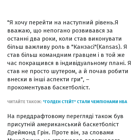
"Я хочу перейти на наступний рівень.Я
вважаю, що непогано розвивався за
останні два роки, коли став виконувати
більш важливу роль в "Канзасі"(Kansas). Я
став більш командним гравцем і в той же
час покращився в індивідуальному плані. Я
став не просто шутером, а й почав робити
внески в інші аспекти гри", –
прокоментував баскетболіст.
ЧИТАЙТЕ ТАКОЖ:
"ГОЛДЕН СТЕЙТ" СТАЛИ ЧЕМПІОНАМИ НБА
На преддрафтовому перегляді також був
присутній американський баскетболіст
Дреймонд Грін. Проте він, за словами