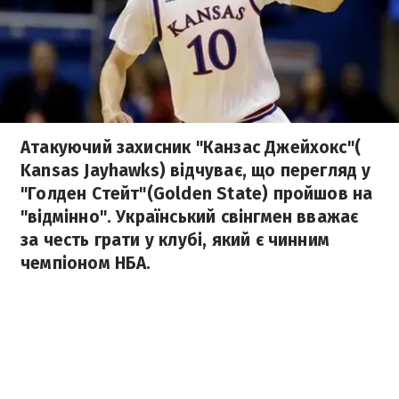
Атакуючий захисник "Канзас Джейхокс"(
Kansas Jayhawks) відчуває, що перегляд у
"Голден Стейт"(Golden State) пройшов на
"відмінно". Український свінгмен вважає
за честь грати у клубі, який є чинним
чемпіоном НБА.