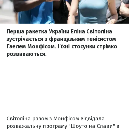
Перша ракетка України Еліна Світоліна
зустрічається з французьким тенісистом
Гаелем Монфісом. І їхні стосунки стрімко
розвиваються.
Світоліна разом з Монфісом відвідала
розважальну програму "Шоуто на Слави" в