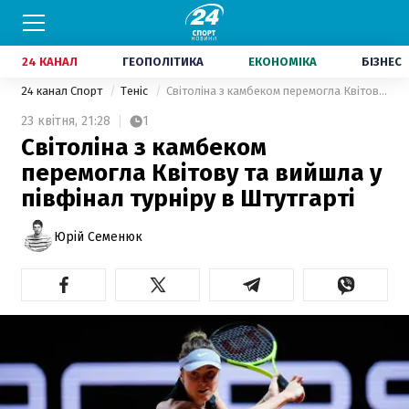
24 КАНАЛ
ГЕОПОЛІТИКА
ЕКОНОМІКА
БІЗНЕС
24 канал Спорт
Теніс
Світоліна з камбеком перемогла Квітову та вийшла у півфінал турніру в Штутгарті
23 квітня,
21:28
1
Світоліна з камбеком
перемогла Квітову та вийшла у
півфінал турніру в Штутгарті
Юрій Семенюк