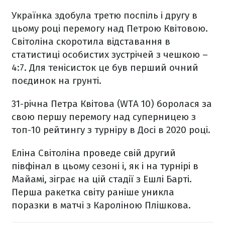
Українка здобула третю поспіль і другу в
цьому році перемогу над Петрою Квітовою.
Світоліна скоротила відставання в
статистиці особистих зустрічей з чешкою –
4:7. Для тенісисток це був перший очний
поєдинок на грунті.
31-річна Петра Квітова (WTA 10) боролася за
свою першу перемогу над суперницею з
топ-10 рейтингу з турніру в Досі в 2020 році.
Еліна Світоліна проведе свій другий
півфінал в цьому сезоні і, як і на турнірі в
Майамі, зіграє на цій стадії з Ешлі Барті.
Перша ракетка світу раніше уникла
поразки в матчі з Кароліною Плішкова.