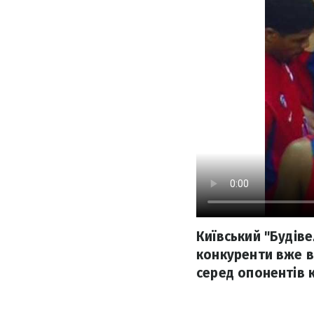
Київський "Будіве
конкуренти вже в
серед опонентів к