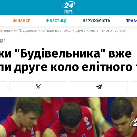
ФІНАНСИ
ІНВЕСТИЦІЇ
НЕРУХОМІСТЬ
ПРАВ
Суперники "Будівельника" вже розпочали друге коло елітного турніру
1
ки "Будівельника" вже
и друге коло елітного 