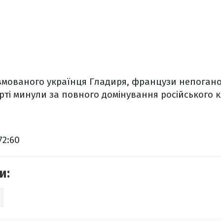
авмованого українця Гладиря, французи непогано
ерті минули за повного домінування російського к
72:60
и: