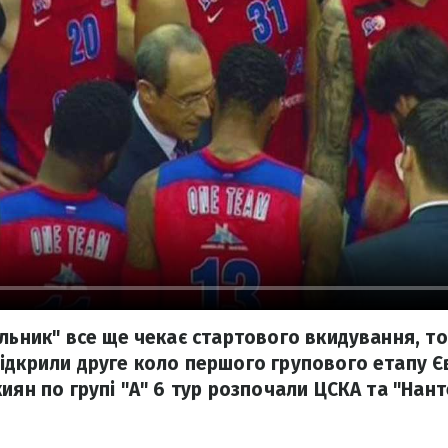
льник" все ще чекає стартового вкидування, то
ідкрили друге коло першого групового етапу Є
иян по групі "А" 6 тур розпочали ЦСКА та "Нант