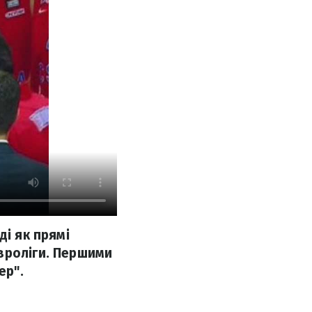
ді як прямі
вроліги. Першими
ер".