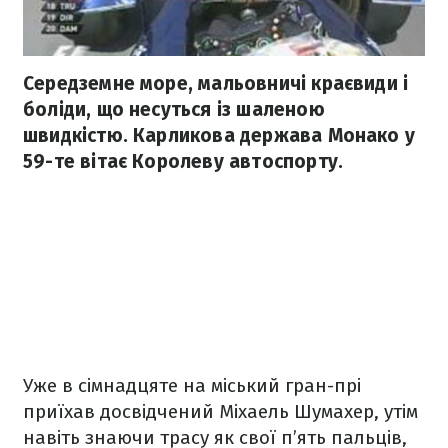
Середземне море, мальовничі краєвиди і
боліди, що несуться із шаленою
швидкістю. Карликова держава Монако у
59-те вітає Королеву автоспорту.
Уже в сімнадцяте на міський гран-прі
приїхав досвідчений Міхаель Шумахер, утім
навіть знаючи трасу як свої п’ять пальців,