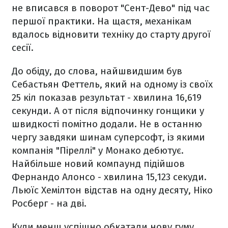
не вписався в поворот "Сент-Дево" під час
першої практики. На щастя, механікам
вдалось відновити техніку до старту другої
сесії.
До обіду, до слова, найшвидшим був
Себастьян Феттель, який на одному із своїх
25 кіл показав результат - хвилина 16,619
секунди. А от після відпочинку гонщики у
швидкості помітно додали. Не в останню
чергу завдяки шинам суперсофт, із якими
компанія "Піреллі" у Монако дебютує.
Найбільше новий компаунд підійшов
Фернандо Алонсо - хвилина 15,123 секуди.
Льюїс Хемілтон відстав на одну десяту, Ніко
Росберг - на дві.
Куди менш успішно обкатали нову гуму