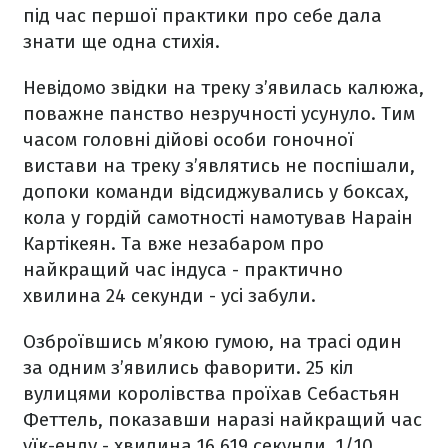
під час першої практики про себе дала
знати ще одна стихія.
Невідомо звідки на треку з’явилась калюжа,
поважне панство незручності усунуло. Тим
часом головні дійові особи гоночної
вистави на треку з’являтись не поспішали,
допоки команди відсиджувались у боксах,
кола у гордій самотності намотував Нараін
Картікеян. Та вже незабаром про
найкращий час індуса - практично
хвилина 24 секунди - усі забули.
Озброївшись м’якою гумою, на трасі один
за одним з’явились фаворити. 25 кіл
вулицями королівства проїхав Себастьян
Феттель, показавши наразі найкращий час
уїк-енду - хвилина 16,619 секунди. 1/10