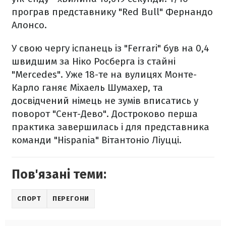
програв представнику "Red Bull" Фернандо
Алонсо.
У свою чергу іспанець із "Ferrari" був на 0,4
швидшим за Ніко Росберга із стайні
"Mercedes". Уже 18-те на вулицях Монте-
Карло ганяє Міхаель Шумахер, та
досвідчений німець не зумів вписатись у
поворот "Сент-Дево". Достроково перша
практика завершилась і для представника
команди "Hispania" Вітантоніо Ліуцці.
Пов'язані теми:
СПОРТ
ПЕРЕГОНИ