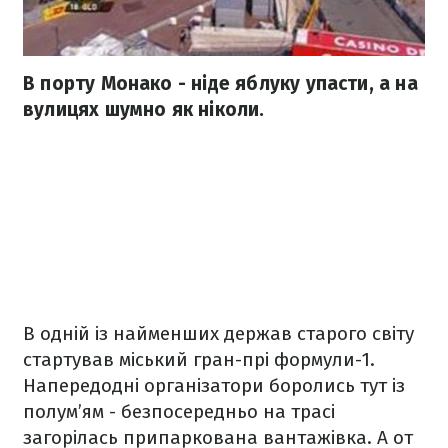
В порту Монако - ніде яблуку упасти, а на
вулицях шумно як ніколи.
В одній із найменших держав старого світу
стартував міський гран-прі формули-1.
Напередодні організатори боролись тут із
полум’ям - безпосередньо на трасі
загорілась припаркована вантажівка. А от