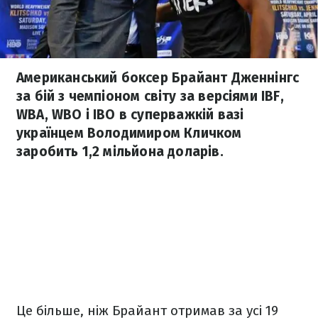
Американський боксер Брайант Дженнінгс
за бій з чемпіоном світу за версіями IBF,
WBA, WBO і IBO в суперважкій вазі
українцем Володимиром Кличком
заробить 1,2 мільйона доларів.
Це більше, ніж Брайант отримав за усі 19