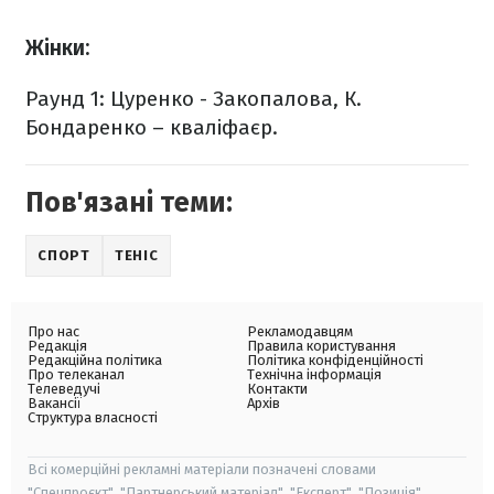
Жінки:
Раунд 1: Цуренко - Закопалова, К.
Бондаренко – кваліфаєр.
Пов'язані теми:
СПОРТ
ТЕНІС
Про нас
Рекламодавцям
Редакція
Правила користування
Редакційна політика
Політика конфіденційності
Про телеканал
Технічна інформація
Телеведучі
Контакти
Вакансії
Архів
Структура власності
Всі комерційні рекламні матеріали позначені словами
"Спецпроєкт", "Партнерський матеріал", "Експерт", "Позиція".