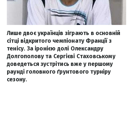
Лише двоє українців зіграють в основній
сітці відкритого чемпіонату Франції з
тенісу. За іронією долі Олександру
Долгополову та Сергієві Стаховському
доведеться зустрітись вже у першому
раунді головного ґрунтового турніру
сезону.