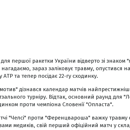
ля першої ракетки України відверто зі знаком "м
 нагадаємо, зараз заліковує травму, опустився на
 ATP та тепер посідає 22-гу сходинку.
омотив" дізнався календар матчів найпрестижніш
зального турніру. Відтак, основний раунд для "
инком проти чемпіона Словенії "Опласта".
тчі "Челсі" проти "Ференцвароша" важку травму 
ами медиків, свій перший офіційний матч у складі