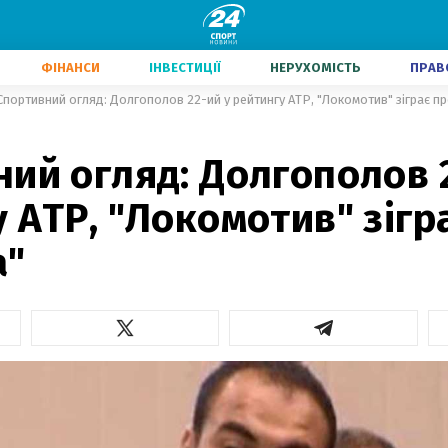
ФІНАНСИ
ІНВЕСТИЦІЇ
НЕРУХОМІСТЬ
ПРАВ
Спортивний огляд: Долгополов 22-ий у рейтингу ATP, "Локомотив" зіграє п
ий огляд: Долгополов 
 ATP, "Локомотив" зігр
а"