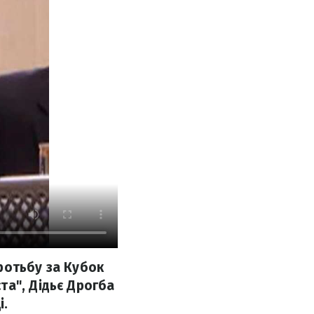
ротьбу за Кубок
та", Дідьє Дрогба
і.