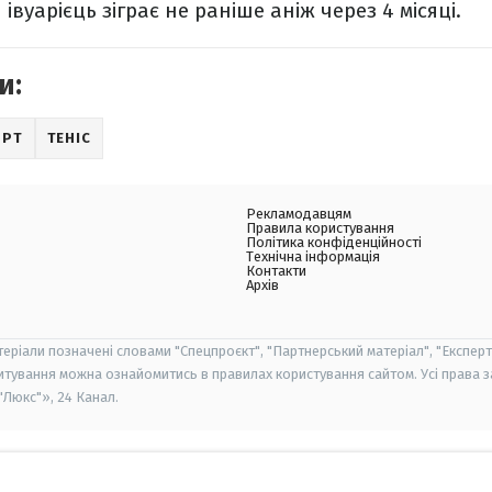
івуарієць зіграє не раніше аніж через 4 місяці.
и:
ОРТ
ТЕНІС
Рекламодавцям
Правила користування
Політика конфіденційності
Технічна інформація
Контакти
Архів
теріали позначені словами "Спецпроєкт", "Партнерський матеріал", "Експерт
итування можна ознайомитись в правилах користування сайтом. Усі права 
Люкс"», 24 Канал.