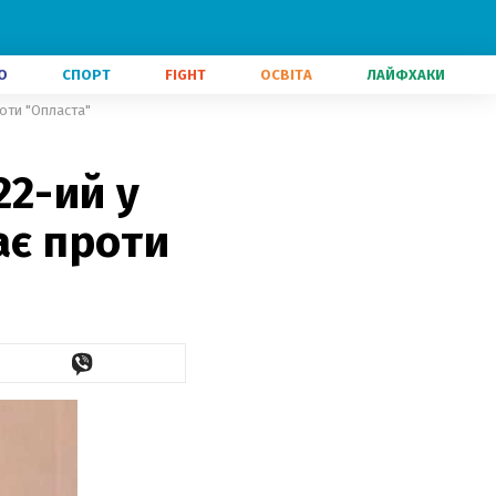
О
СПОРТ
FIGHT
ОСВІТА
ЛАЙФХАКИ
роти "Опласта"
22-ий у
ає проти