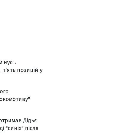
інус".
 п’ять позицій у
ого
Локомотиву"
отримав Дідьє
 "синіх" після