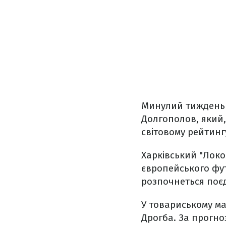
Минулий тиждень д
Долгополов, який,
світовому рейтингу
Харківський "Лок
європейського фут
розпочнеться поєд
У товариському ма
Дрогба. За прогноз