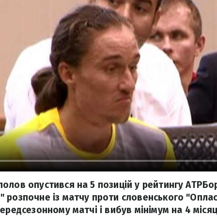
олов опустився на 5 позицій у рейтингу ATPБо
 розпочне із матчу проти словенського "Оплас
ередсезонному матчі і вибув мінімум на 4 місяц