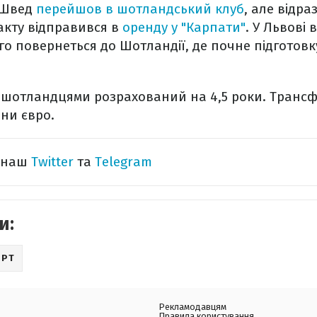
я Швед
перейшов в шотландський клуб
, але відра
акту відправився в
оренду у "Карпати"
. У Львові 
чого повернеться до Шотландії, де почне підготов
 шотландцями розрахований на 4,5 роки. Трансф
они євро.
а наш
Twitter
та
Telegram
и:
ОРТ
Рекламодавцям
Правила користування