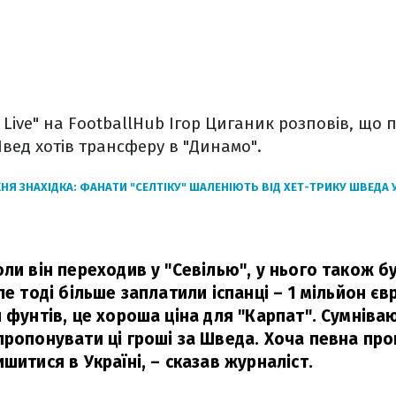
Live" на FootballHub Ігор Циганик розповів, що 
Швед хотів трансферу в "Динамо".
Я ЗНАХІДКА: ФАНАТИ "СЕЛТІКУ" ШАЛЕНІЮТЬ ВІД ХЕТ-ТРИКУ ШВЕДА 
оли він переходив у "Севілью", у нього також б
ле тоді більше заплатили іспанці – 1 мільйон єв
и фунтів, це хороша ціна для "Карпат". Сумніва
ропонувати ці гроші за Шведа. Хоча певна проп
шитися в Україні,
– сказав журналіст.