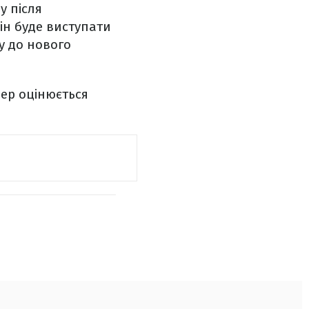
зу після
він буде виступати
ку до нового
ер оцінюється