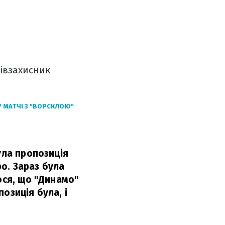
півзахисник
У МАТЧІ З "ВОРСКЛОЮ"
ула пропозиція
ро. Зараз була
юся, що "Динамо"
озиція була, і