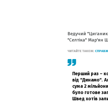
Ведучий "Циганик 
"Селтіка" Мар'ян 
ЧИТАЙТЕ ТАКОЖ:
СПРАВЖН
Перший раз – к
від "Динамо". А
сума 2 мільйон
було готове зап
Швед хотів зали