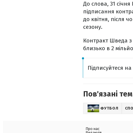
До слова, 31 січн
підписання контр
до квітня, після 
сезону.
Контракт Шведа з
близько в 2 мільй
Підписуйтеся н
Пов'язані тем
ФУТБОЛ
СП
Про нас
Редакція