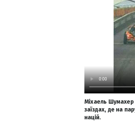
Міхаель Шумахер д
заїздах, де на па
націй.