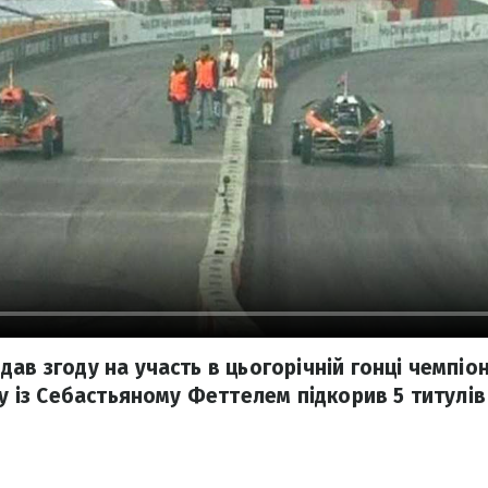
ав згоду на участь в цьогорічній гонці чемпіон
ру із Себастьяному Феттелем підкорив 5 титулів