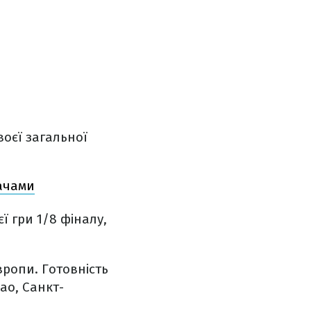
воєї загальної
дачами
ї гри 1/8 фіналу,
вропи. Готовність
ао, Санкт-