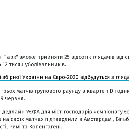
 Парк" зможе прийняти 25 відсотік глядачів від с
о 12 тисяч уболівальників.
і збірної України на Євро-2020 відбудуться з гля
трьох матчів групового раунду в квартеті D і одніє
9 червня.
 – дедлайн УЄФА для міст-господарів чемпіонату Є
 на своїх матчах підтвердили в Амстердамі, Більб
сті, Римі та Копенгагені.