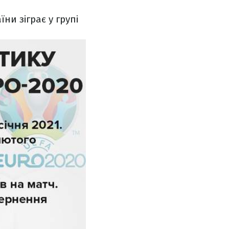
їни зіграє у групі