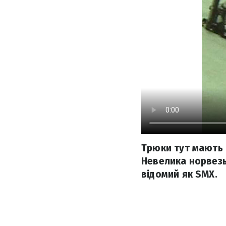
Трюки тут мають н
Невелика норвезь
відомий як SMX.