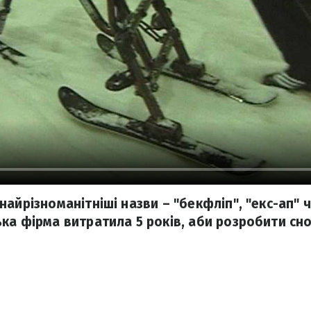
айрізноманітніші назви – "бекфліп", "екс-ап" ч
ка фірма витратила 5 років, аби розробити сно