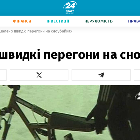
ФІНАНСИ
ІНВЕСТИЦІЇ
НЕРУХОМІСТЬ
ПРАВ
Шалено швидкі перегони на сноубайках
швидкі перегони на сн