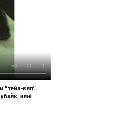
и "тейл-вип".
убайк, нині