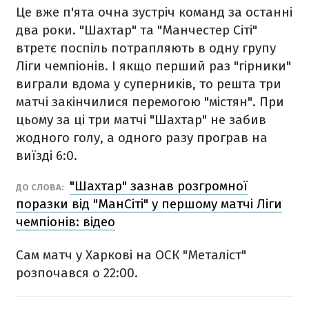
Це вже п'ята очна зустріч команд за останні
два роки. "Шахтар" та "Манчестер Сіті"
втретє поспіль потрапляють в одну групу
Ліги чемпіонів. І якщо перший раз "гірники"
виграли вдома у суперників, то решта три
матчі закінчилися перемогою "містян". При
цьому за ці три матчі "Шахтар" не забив
жодного голу, а одного разу програв на
виїзді 6:0.
"Шахтар" зазнав розгромної
ДО СЛОВА:
поразки від "МанСіті" у першому матчі Ліги
чемпіонів: відео
Сам матч у Харкові на ОСК "Металіст"
розпочався о 22:00.