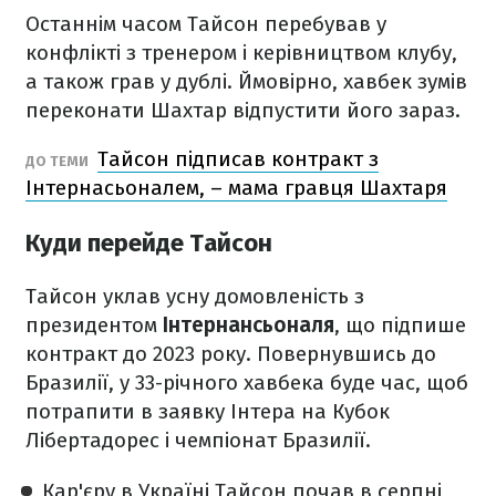
Останнім часом Тайсон перебував у
конфлікті з тренером і керівництвом клубу,
а також грав у дублі. Ймовірно, хавбек зумів
переконати Шахтар відпустити його зараз.
Тайсон підписав контракт з
ДО ТЕМИ
Інтернасьоналем, – мама гравця Шахтаря
Куди перейде Тайсон
Тайсон уклав усну домовленість з
президентом
Інтернансьоналя
, що підпише
контракт до 2023 року. Повернувшись до
Бразилії, у 33-річного хавбека буде час, щоб
потрапити в заявку Інтера на Кубок
Лібертадорес і чемпіонат Бразилії.
Кар'єру в Україні Тайсон почав в серпні