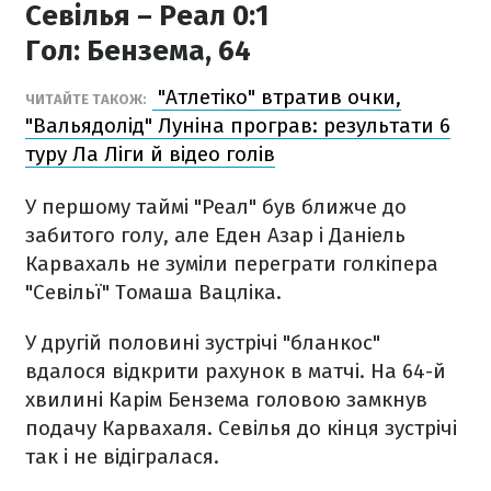
Севілья – Реал 0:1
Гол:
Бензема, 64
"Атлетіко" втратив очки,
ЧИТАЙТЕ ТАКОЖ:
"Вальядолід" Луніна програв: результати 6
туру Ла Ліги й відео голів
У першому таймі "Реал" був ближче до
забитого голу, але Еден Азар і Даніель
Карвахаль не зуміли переграти голкіпера
"Севільї" Томаша Вацліка.
У другій половині зустрічі "бланкос"
вдалося відкрити рахунок в матчі. На 64-й
хвилині Карім Бензема головою замкнув
подачу Карвахаля. Севілья до кінця зустрічі
так і не відігралася.