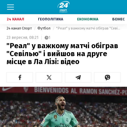
24 КАНАЛ
ГЕОПОЛІТИКА
ЕКОНОМІКА
БІЗНЕС
24 канал Спорт
Футбол
"Реал" у важкому матчі обіграв "Севілью" і вийшов на друге місце в Ла Лізі: відео
23 вересня,
08:21
1
"Реал" у важкому матчі обіграв
"Севілью" і вийшов на друге
місце в Ла Лізі: відео