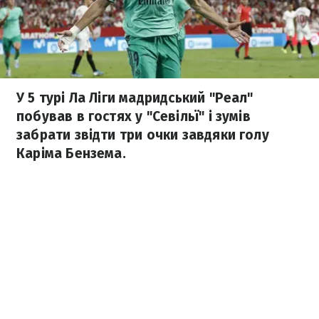
У 5 турі Ла Ліги мадридський "Реал"
побував в гостях у "Севільї" і зумів
забрати звідти три очки завдяки голу
Каріма Бензема.