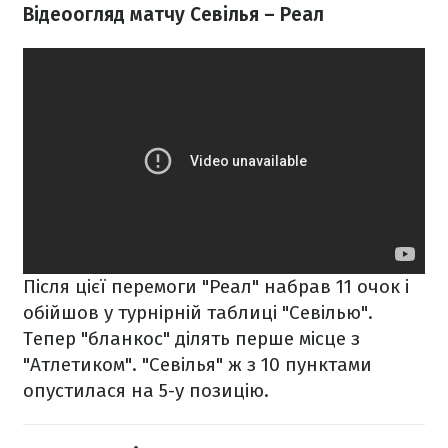
Відеоогляд матчу Севілья – Реал
Після цієї перемоги "Реал" набрав 11 очок і
обійшов у турнірній таблиці "Севілью".
Тепер "бланкос" ділять перше місце з
"Атлетиком". "Севілья" ж з 10 пунктами
опустилася на 5-у позицію.