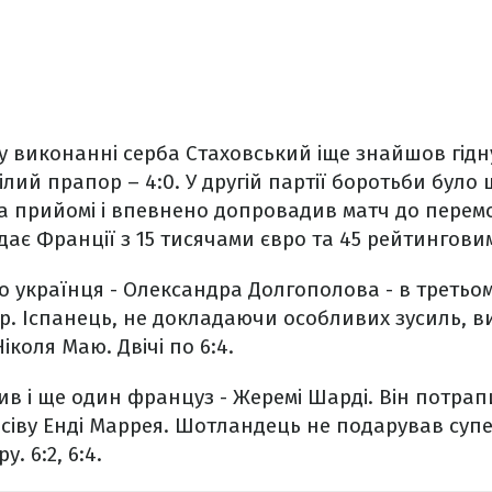
 виконанні серба Стаховський іще знайшов гідну 
лий прапор – 4:0. У другій партії боротьби було 
а прийомі і впевнено допровадив матч до перемоги
ає Франції з 15 тисячами євро та 45 рейтингови
 українця - Олександра Долгополова - в третьом
р. Іспанець, не докладаючи особливих зусиль, в
іколя Маю. Двічі по 6:4.
 і ще один француз - Жеремі Шарді. Він потрапи
осіву Енді Маррея. Шотландець не подарував суп
. 6:2, 6:4.