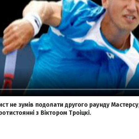
ист не зумів подолати другого раунду Мастерсу
отистоянні з Віктором Троіцкі.