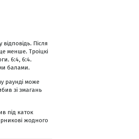
відповідь. Після
ще менше. Троіцкі
. 6:4, 6:4.
ми балами.
у раунді може
ибив зі змагань
в під каток
ерникові жодного