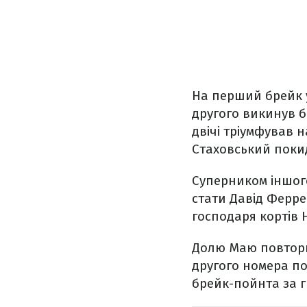
На перший брейк у
другого викинув бі
двічі тріумфував н
Стаховський покид
Суперником іншого
стати Давід Ферре
господаря кортів Н
Долю Маю повторив
другого номера п
брейк-пойнта за гру