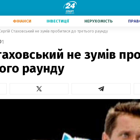
ФІНАНСИ
ІНВЕСТИЦІЇ
НЕРУХОМІСТЬ
ПРАВ
Сергій Стаховський не зумів пробитися до третього раунду
1
таховський не зумів пр
ого раунду