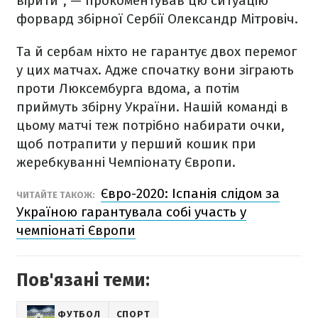
вірити", — прокоментував цю ситуацію
форвард збірної Сербії Олександр Мітровіч.
Та й сербам ніхто не гарантує двох перемог
у цих матчах. Адже спочатку вони зіграють
проти Люксембурга вдома, а потім
приймуть збірну України. Нашій команді в
цьому матчі теж потрібно набирати очки,
щоб потрапити у перший кошик при
жеребкуванні Чемпіонату Європи.
Євро-2020: Іспанія слідом за
ЧИТАЙТЕ ТАКОЖ:
Україною гарантувала собі участь у
чемпіонаті Європи
Пов'язані теми:
ФУТБОЛ
СПОРТ