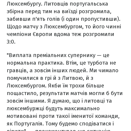
Люксембургу. Литовців португальська
збірна перед тим на виїзді розгромила,
забивши п'ять голів (і один пропустивши).
Щодо матчу з Люксембургом, то його чинні
чемпіони Європи вдома теж розгромили
3:0.
"Виплата преміальних супернику — це
нормальна практика. Втім, це турбота не
гравців, а зовсім інших людей. Ми чимало
помучилися в грі й з Литвою, й з
Люксембургом. Якби їм трохи більше
пощастило, результати матчів могли б бути
зовсім іншими. Я думаю, що і литовці та
люксембуржці будуть максимально
мотивовані проти такої іменитої команди,
як Португалія. Тому будемо сподіватися і