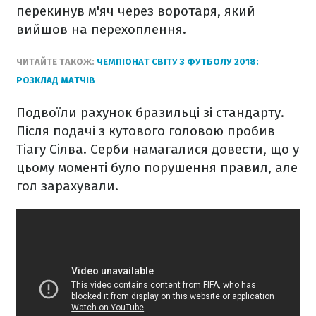
перекинув м'яч через воротаря, який
вийшов на перехоплення.
ЧИТАЙТЕ ТАКОЖ:
ЧЕМПІОНАТ СВІТУ З ФУТБОЛУ 2018:
РОЗКЛАД МАТЧІВ
Подвоїли рахунок бразильці зі стандарту.
Після подачі з кутового головою пробив
Тіагу Сілва. Серби намагалися довести, що у
цьому моменті було порушення правил, але
гол зарахували.