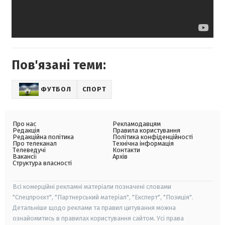
Пов'язані теми:
ФУТБОЛ
СПОРТ
Про нас
Рекламодавцям
Редакція
Правила користування
Редакційна політика
Політика конфіденційності
Про телеканал
Технічна інформація
Телеведучі
Контакти
Вакансії
Архів
Структура власності
Всі комерційні рекламні матеріали позначені словами
"Спецпроєкт", "Партнерський матеріал", "Експерт", "Позиція".
Детальніше щодо реклами та правил цитування можна
ознайомитись в правилах користування сайтом. Усі права