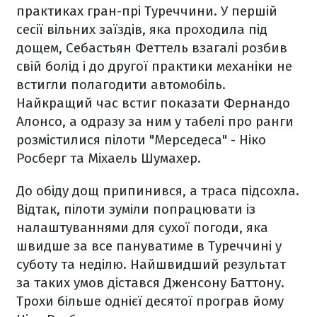
практиках гран-прі Туреччини. У першій
сесії вільних заїздів, яка проходила під
дощем, Себастьян Феттель взагалі розбив
свій болід і до другої практики механіки не
встигли полагодити автомобіль.
Найкращий час встиг показати Фернандо
Алонсо, а одразу за ним у табелі про ранги
розмістилися пілоти "Мерседеса" - Ніко
Росберг та Міхаель Шумахер.
До обіду дощ припинився, а траса підсохла.
Відтак, пілоти зуміли попрацювати із
налаштуваннями для сухої погоди, яка
швидше за все пануватиме в Туреччині у
суботу та неділю. Найшвидший результат
за таких умов дістався Дженсону Баттону.
Трохи більше однієї десятої програв йому