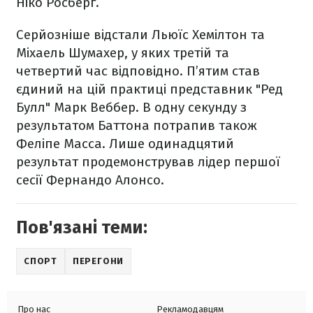
Ніко Росберг.
Серйозніше відстали Льюїс Хемілтон та
Міхаель Шумахер, у яких третій та
четвертий час відповідно. П’ятим став
єдиний на цій практиці представник "Ред
Булл" Марк Веббер. В одну секунду з
результатом Баттона потрапив також
Феліпе Масса. Лише одинадцятий
результат продемонстрував лідер першої
сесії Фернандо Алонсо.
Пов'язані теми:
СПОРТ
ПЕРЕГОНИ
Про нас
Рекламодавцям