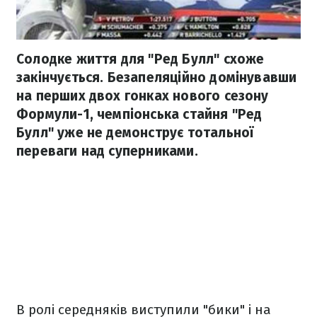
Солодке життя для "Ред Булл" схоже
закінчується. Безапеляційно домінувавши
на перших двох гонках нового сезону
Формули-1, чемпіонська стайня "Ред
Булл" уже не демонструє тотальної
переваги над суперниками.
В ролі середняків виступили "бики" і на