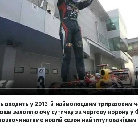
ль входить у 2013-й наймолодшим триразовим 
вши захоплюючу сутичку за чергову корону у 
 розпочинатиме новий сезон найтитулованішим 