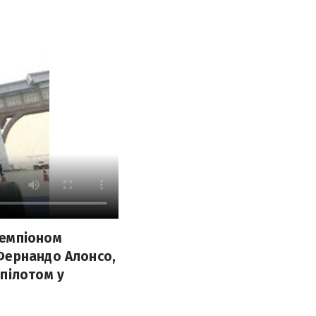
чемпіоном
Фернандо Алонсо,
пілотом у