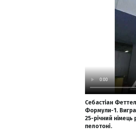
Себастіан Фетте
Формули-1. Вигра
25-річний німець
пелотоні.