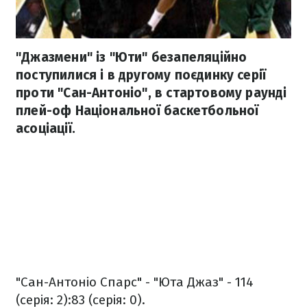
"Джазмени" із "Юти" безапеляційно
поступилися і в другому поєдинку серії
проти "Сан-Антоніо", в стартовому раунді
плей-оф Національної баскетбольної
асоціації.
"Сан-Антоніо Спарс" - "Юта Джаз" - 114
(серія: 2):83 (серія: 0).