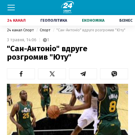
24 КАНАЛ
ГЕОПОЛІТИКА
ЕКОНОМІКА
БІЗНЕС
24 канал Спорт
Спорт
"Сан-Антоніо" вдруге розгромив "Юту"
3 травня,
14:06
1
"Сан-Антоніо" вдруге
розгромив "Юту"