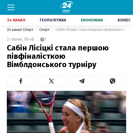
24 КАНАЛ
ГЕОПОЛІТИКА
ЕКОНОМІКА
БІЗНЕС
24 канал Спорт
Спорт
Сабін Лісіцкі стала першою півфіналісткою Вімблдонського турніру
2 липня,
18:48
1
Сабін Лісіцкі стала першою
півфіналісткою
Вімблдонського турніру