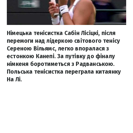
Німецька тенісистка Сабін Лісіцкі, після
перемоги над лідеркою світового тенісу
Сереною Вільямс, легко впоралася з
естонкою Канепі. За путівку до фіналу
німкеня боротиметься з Радванською.
Польська тенісистка переграла китаянку
На Лі.