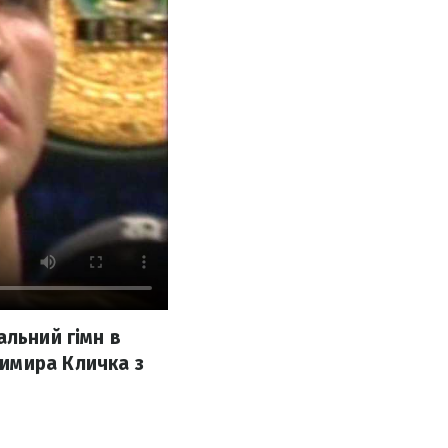
альний гімн в
имира Кличка з