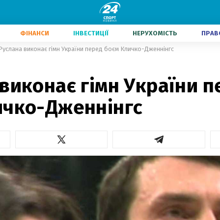
ФІНАНСИ
ІНВЕСТИЦІЇ
НЕРУХОМІСТЬ
ПРАВ
Руслана виконає гімн України перед боєм Кличко-Дженнінгс
виконає гімн України п
ичко-Дженнінгс