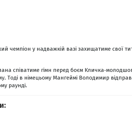
ький чемпіон у надважкій вазі захищатиме свої т
лана співатиме гімн перед боєм Кличка-молодшог
ому. Тоді в німецьому Мангеймі Володимир відпра
му раунді.
и: