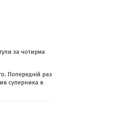
итули за чотирма
о. Попередній раз
вив суперника в