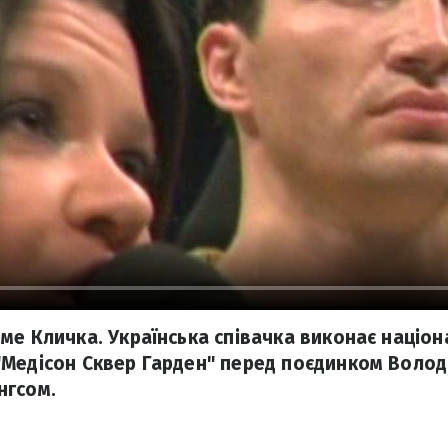
ме Кличка. Українська співачка виконає націон
Медісон Сквер Гарден" перед поєдинком Волод
нгсом.