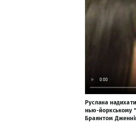
Руслана надихати
нью-йоркському "
Браянтом Дженні