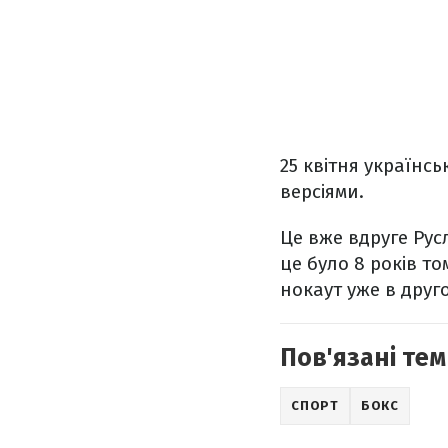
25 квітня українс
версіями.
Це вже вдруге Рус
це було 8 років т
нокаут уже в друго
Пов'язані тем
СПОРТ
БОКС