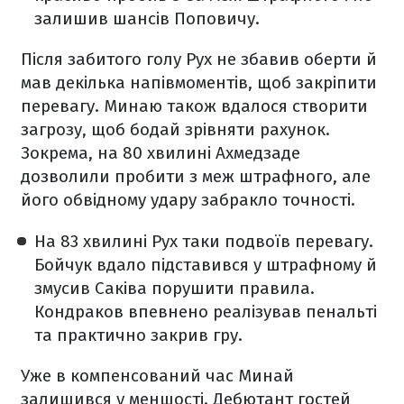
залишив шансів Поповичу.
Після забитого голу Рух не збавив оберти й
мав декілька напівмоментів, щоб закріпити
перевагу. Минаю також вдалося створити
загрозу, щоб бодай зрівняти рахунок.
Зокрема, на 80 хвилині Ахмедзаде
дозволили пробити з меж штрафного, але
його обвідному удару забракло точності.
На 83 хвилині Рух таки подвоїв перевагу.
Бойчук вдало підставився у штрафному й
змусив Саківа порушити правила.
Кондраков впевнено реалізував пенальті
та практично закрив гру.
Уже в компенсований час Минай
залишився у меншості. Дебютант гостей