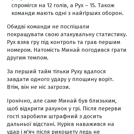
спромігся на 12 голів, а Рух – 15. Також
команди мають одні з найгірших оборон.
Обидві команди не поспішали
покращувати свою атакувальну статистику.
Рух взяв гру під контроль та грав першим
номером. Натомість Минай погодився грати
другим темпом.
За перший тайм тільки Руху вдалося
завдати одного удару у площину воріт.
Втім, він не ніс загрози.
Іронічно, але саме Минай був близьким,
щоб відкрити рахунок у грі. Після перерви
гості заробили штрафний з досить
дальньої відстані. Нурієв наважився на
удар і м'яч після рикошету ледь не