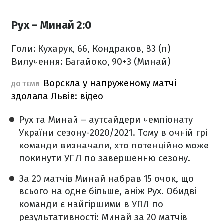
Рух – Минай 2:0
Голи: Кухарук, 66, Кондраков, 83 (п)
Вилучення: Багайоко, 90+3 (Минай)
Ворскла у напруженому матчі
ДО ТЕМИ
здолала Львів: відео
Рух та Минай – аутсайдери чемпіонату
України сезону-2020/2021. Тому в очній грі
команди визначали, хто потенційно може
покинути УПЛ по завершенню сезону.
За 20 матчів Минай набрав 15 очок, що
всього на одне більше, аніж Рух. Обидві
команди є найгіршими в УПЛ по
результативності: Минай за 20 матчів