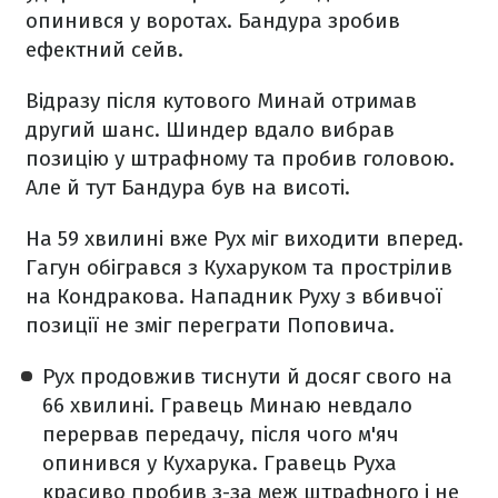
опинився у воротах. Бандура зробив
ефектний сейв.
Відразу після кутового Минай отримав
другий шанс. Шиндер вдало вибрав
позицію у штрафному та пробив головою.
Але й тут Бандура був на висоті.
На 59 хвилині вже Рух міг виходити вперед.
Гагун обігрався з Кухаруком та прострілив
на Кондракова. Нападник Руху з вбивчої
позиції не зміг переграти Поповича.
Рух продовжив тиснути й досяг свого на
66 хвилині. Гравець Минаю невдало
перервав передачу, після чого м'яч
опинився у Кухарука. Гравець Руха
красиво пробив з-за меж штрафного і не