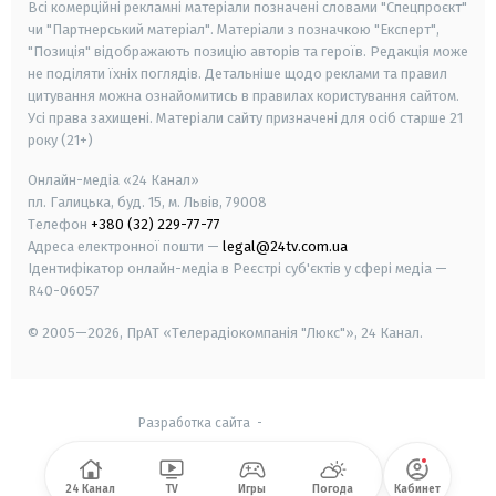
Всі комерційні рекламні матеріали позначені словами "Спецпроєкт"
чи "Партнерський матеріал". Матеріали з позначкою "Експерт",
"Позиція" відображають позицію авторів та героїв. Редакція може
не поділяти їхніх поглядів. Детальніше щодо реклами та правил
цитування можна ознайомитись в правилах користування сайтом.
Усі права захищені.
Матеріали сайту призначені для осіб старше
21
року (21+)
Онлайн-медіа «24 Канал»
пл. Галицька, буд. 15, м. Львів, 79008
Телефон
+380 (32) 229-77-77
Адреса електронної пошти —
legal@24tv.com.ua
Ідентифікатор онлайн-медіа в Реєстрі суб'єктів у сфері медіа —
R40-06057
© 2005—2026,
ПрАТ «Телерадіокомпанія "Люкс"», 24 Канал.
Разработка сайта
-
24 Канал
TV
Игры
Погода
Кабинет