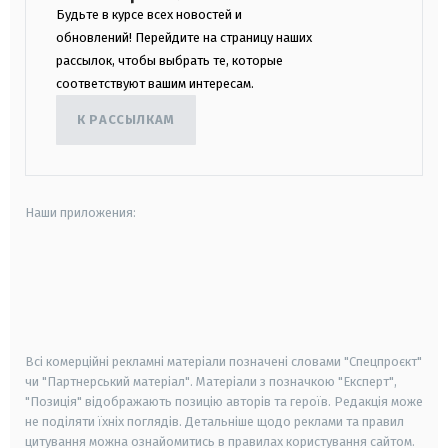
Будьте в курсе всех новостей и
обновлений! Перейдите на страницу наших
рассылок, чтобы выбрать те, которые
соответствуют вашим интересам.
К РАССЫЛКАМ
Наши приложения:
android
apple
smart tv
samsung smart tv
Всі комерційні рекламні матеріали позначені словами "Спецпроєкт"
чи "Партнерський матеріал". Матеріали з позначкою "Експерт",
"Позиція" відображають позицію авторів та героїв. Редакція може
не поділяти їхніх поглядів. Детальніше щодо реклами та правил
цитування можна ознайомитись в правилах користування сайтом.