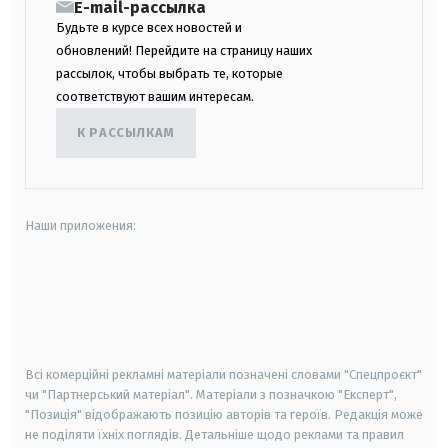
E-mail-рассылка
Будьте в курсе всех новостей и
обновлений! Перейдите на страницу наших
рассылок, чтобы выбрать те, которые
соответствуют вашим интересам.
К РАССЫЛКАМ
Наши приложения:
android
apple
smart tv
samsung smart tv
Всі комерційні рекламні матеріали позначені словами "Спецпроєкт"
чи "Партнерський матеріал". Матеріали з позначкою "Експерт",
"Позиція" відображають позицію авторів та героїв. Редакція може
не поділяти їхніх поглядів. Детальніше щодо реклами та правил