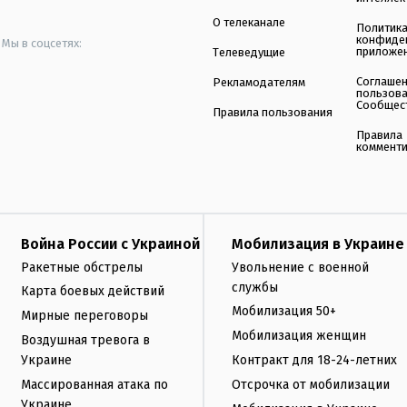
О телеканале
Политик
конфиде
Мы в соцсетях:
приложе
Телеведущие
Соглаше
Рекламодателям
пользов
Сообщес
Правила пользования
Правила
коммент
Война России с Украиной
Мобилизация в Украине
Ракетные обстрелы
Увольнение с военной
службы
Карта боевых действий
Мобилизация 50+
Мирные переговоры
Мобилизация женщин
Воздушная тревога в
Украине
Контракт для 18-24-летних
Массированная атака по
Отсрочка от мобилизации
Украине