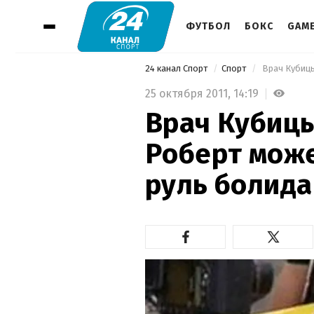
ФУТБОЛ
БОКС
GAM
24 канал Спорт
Спорт
 Врач Кубицы
25 октября 2011,
14:19
Врач Кубицы
Роберт може
руль болида