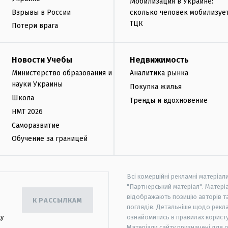
Мобилизация в Украине:
Взрывы в России
сколько человек мобилизуе
ТЦК
Потери врага
Новости Учебы
Недвижимость
Министерство образования и
Аналитика рынка
науки Украины
Покупка жилья
Школа
Тренды и вдохновение
НМТ 2026
Саморазвитие
Обучение за границей
Всі комерційні рекламні матеріал
"Партнерський матеріал". Матеріа
відображають позицію авторів та 
К РАССЫЛКАМ
поглядів. Детальніше щодо рекл
цу
ознайомитись в правилах користу
Матеріали сайту призначені для 