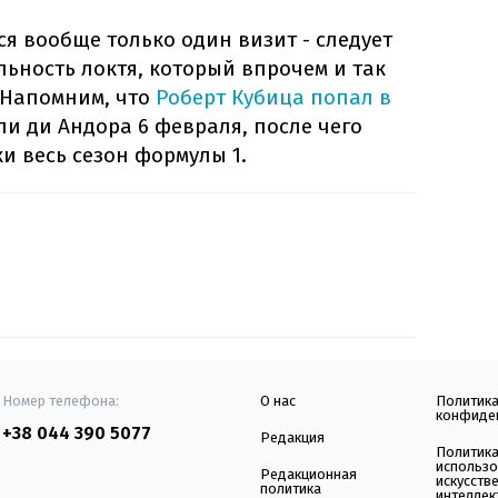
ся вообще только один визит - следует
ьность локтя, который впрочем и так
 Напомним, что
Роберт Кубица попал в
и ди Андора 6 февраля, после чего
и весь сезон формулы 1.
Номер телефона:
О нас
Политик
конфиде
+38 044 390 5077
Редакция
Политик
использ
Редакционная
искусств
политика
интеллек