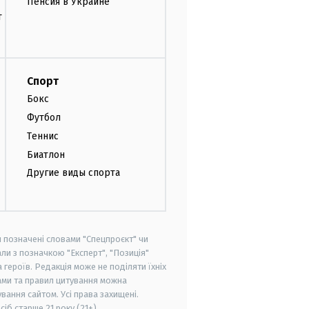
Пенсия в Украине
т
Спорт
Бокс
Футбол
Теннис
Биатлон
Другие виды спорта
и позначені словами "Спецпроєкт" чи
ли з позначкою "Експерт", "Позиція"
героїв. Редакція може не поділяти їхніх
ами та правил цитування можна
вання сайтом. Усі права захищені.
осіб старше
21 року (21+)