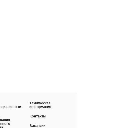
а
Техническая
нциальности
информация
а
Контакты
ования
енного
Вакансии
та