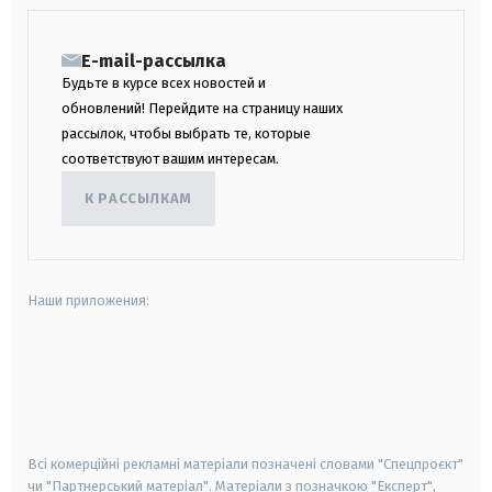
E-mail-рассылка
Будьте в курсе всех новостей и
обновлений! Перейдите на страницу наших
рассылок, чтобы выбрать те, которые
соответствуют вашим интересам.
К РАССЫЛКАМ
Наши приложения:
android
apple
smart tv
samsung smart tv
Всі комерційні рекламні матеріали позначені словами "Спецпроєкт"
чи "Партнерський матеріал". Матеріали з позначкою "Експерт",