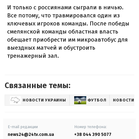
И только с россиянами сыграли в ничью.
Все потому, что травмировался один из
ключевых игроков команды. После победы
смелянской команды областная власть
обещает приобрести им микроавтобус для
выездных матчей и обустроить
тренажерный зал.
Связанные темы:
НОВОСТИ УКРАИНЫ
ФУТБОЛ
НОВОСТИ Ч
E-mail редакции
Номер телефона:
news24@24tv.com.ua
+38 044 390 5077