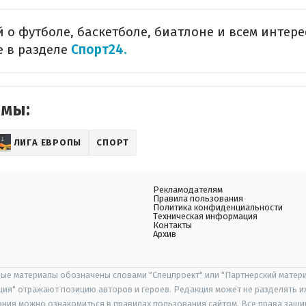
 о футболе, баскетболе, биатлоне и всем интер
е в разделе
Спорт24.
емы:
ЛИГА ЕВРОПЫ
СПОРТ
Рекламодателям
Правила пользования
Политика конфиденциальности
Техническая информация
Контакты
Архив
ые материалы обозначены словами "Спецпроект" или "Партнерский матери
иция" отражают позицию авторов и героев. Редакция может не разделять и
ания можно ознакомиться в правилах пользования сайтом. Все права защ