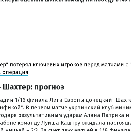
ер" потерял ключевых игроков перед матчами с 
а операция
 Шахтер: прогноз
адии 1/16 финала Лиги Европы донецкий "Шахте
енфикой". В первом матче украинский клуб мин
годаря результативным ударам Алана Патрика и
сабоне команду Луиша Каштру ожидала настояща
 ничьей – 3:3. За счет двух матчей в 1/8 финал