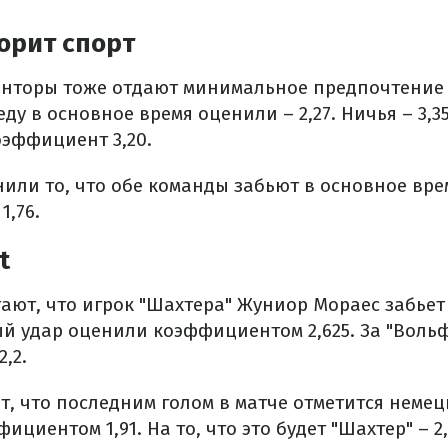
орит спорт
онторы тоже отдают минимальное предпочтение 
ду в основное время оценили – 2,27. Ничья – 3,35
оэффициент 3,20.
или то, что обе команды забьют в основное вре
1,76.
t
ют, что игрок "Шахтера" Жуниор Мораес забьет 
ый удар оценили коэффициентом 2,625. За "Вольф
2,2.
т, что последним голом в матче отметится немец
циентом 1,91. На то, что это будет "Шахтер" – 2,