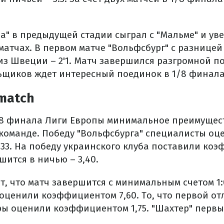
а" в предыдущей стадии сыграл с "Мальме" и ув
матчах. В первом матче "Вольфсбург" с разницей
из Швеции – 2'1. Матч завершился разгромной п
ельщиков ждет интересный поединок в 1/8 финал
match
/8 финала Лиги Европы минимальное преимущес
команде. Победу "Вольфсбурга" специалисты оц
33. На победу украинского клуба поставили коэф
ршится в ничью – 3,40.
, что матч завершится с минимальным счетом 1:
 оценили коэффициентом 7,60. То, что первой о
ры оценили коэффициентом 1,75. "Шахтер" первы