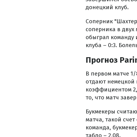
донецкий клуб.
Соперник "Шахтер
соперника в двух 
обыграл команду 
клуба – 0:3. Бол
Прогноз Pari
В первом матче 1
отдают немецкой 
коэффициентом 2,
то, что матч заве
Букмекеры считают
матча, такой счет
команда, букмеке
табло – 2,08.