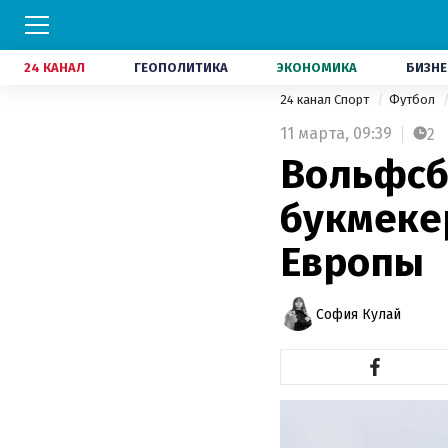
24 КАНАЛ
ГЕОПОЛИТИКА
ЭКОНОМИКА
БИЗНЕ
24 канал Спорт
Футбол
11 марта,
09:39
2
Вольфсб
букмеке
Европы
София Кулай