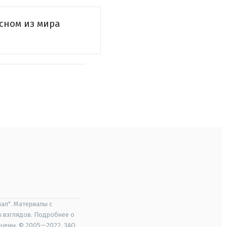
есном из мира
ал". Материалы с
х взглядов. Подробнее о
ищены. © 2005—2022, ЗАО