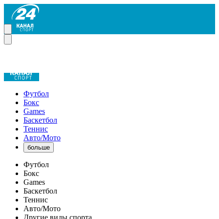
Футбол
Бокс
Games
Баскетбол
Теннис
Авто/Мото
больше
Футбол
Бокс
Games
Баскетбол
Теннис
Авто/Мото
Другие виды спорта