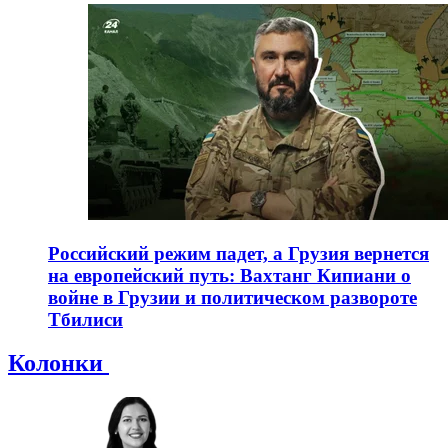
Российский режим падет, а Грузия вернется
на европейский путь: Вахтанг Кипиани о
войне в Грузии и политическом развороте
Тбилиси
Колонки