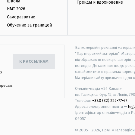
Школа
Тренды и вдохновение
НМТ 2026
Саморазвитие
Обучение за границей
Всі комерційні рекламні матеріал
"Партнерський матеріал". Матеріа
відображають позицію авторів та 
К РАССЫЛКАМ
поглядів. Детальніше щодо рекл
цу
ознайомитись в правилах користу
Матеріали сайту призначені для 
,
ересам.
Онлайн-медіа «24 Канал»
пл. Галицька, буд. 15, м. Львів, 79
Телефон
+380 (32) 229-77-77
Адреса електронної пошти —
leg
Ідентифікатор онлайн-медіа в Реє
06057
© 2005—2026,
ПрАТ «Телерадіоко