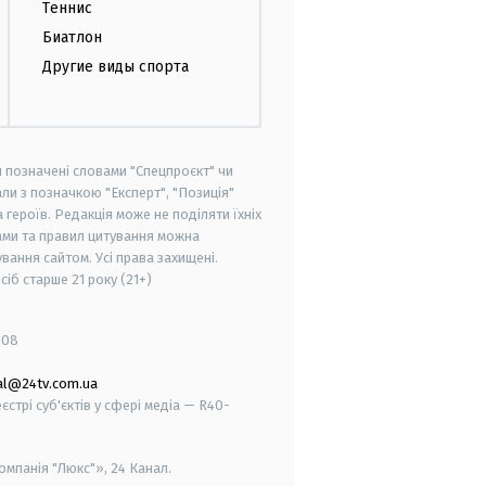
Теннис
Биатлон
Другие виды спорта
и позначені словами "Спецпроєкт" чи
ли з позначкою "Експерт", "Позиція"
героїв. Редакція може не поділяти їхніх
ами та правил цитування можна
вання сайтом. Усі права захищені.
осіб старше
21 року (21+)
008
al@24tv.com.ua
стрі суб'єктів у сфері медіа — R40-
мпанія "Люкс"», 24 Канал.