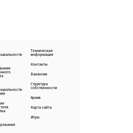
а
Техническая
нциальности
информация
а
Контакты
ования
енного
Вакансии
та
Структура
а
собственности
нциальности
ния
Архив
ние
ателя
Карта сайта
тва
Игры
ирования