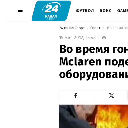
ФУТБОЛ
БОКС
GAM
24 канал Спорт
Спорт
 Во время го
15 мая 2012,
15:43
Во время го
Mclaren поде
оборудован