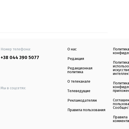
Номер телефона:
О нас
Политик
конфиде
+38 044 390 5077
Редакция
Политик
использ
Редакционная
искусств
политика
интеллек
О телеканале
Политик
конфиде
Мы в соцсетях:
приложе
Телеведущие
Соглаше
Рекламодателям
пользов
Сообщес
Правила пользования
Правила
коммент