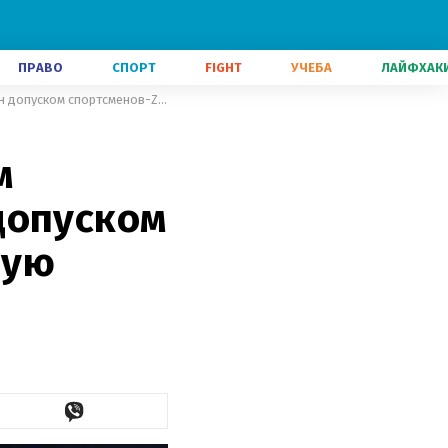
ПРАВО
СПОРТ
FIGHT
УЧЕБА
ЛАЙФХАК
"Тренируется в оккупированном Крыму": Гераскевич возмущен допуском спортсменов-Z на международную арену
м
допуском
ную