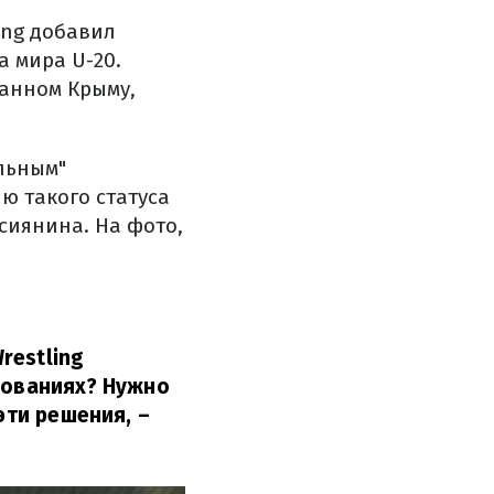
ing добавил
а мира U-20.
анном Крыму,
альным"
ю такого статуса
сиянина. На фото,
restling
нованиях? Нужно
 эти решения,
–