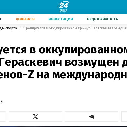
С
ФИНАНСЫ
ИНВЕСТИЦИИ
НЕДВИЖИМОСТЬ
иды спорта
уется в оккупированно
 Гераскевич возмущен 
енов-Z на международ
ий