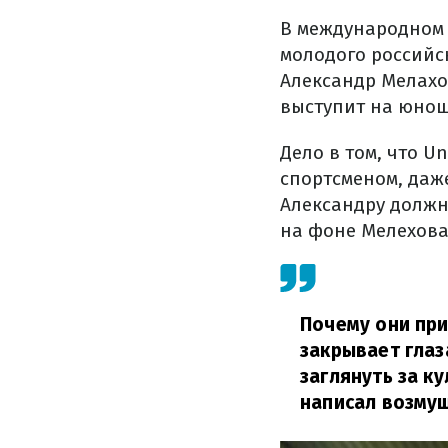
В международном с
молодого российс
Александр Мелахо
выступит на юнош
Дело в том, что U
спортсменом, даже
Александру должн
на фоне Мелехова,
Почему они при
закрывает глаз
заглянуть за к
написал возму