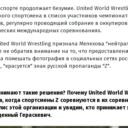
порте продолжает безумие. United World Wrestl
кого спортсмена в список участников чемпионат
в, регулярно проводящий собрание в оккупиров
еских международных соревнованиях.
nited World Wrestling признала Мелехова "нейтр
 не обратив внимание на то, что предоставлени
а помешать фотография в социальных сетях рос
 "красуется" знак русской пропаганды "Z".
нимают такие решения? Почему United World W
а, когда спортсмены Z соревнуются в их сорев
улис этой организации и увидим, кто принимает
щенный Гераскевич.