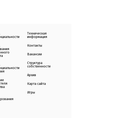
а
Техническая
нциальности
информация
а
Контакты
ования
енного
Вакансии
та
Структура
а
собственности
нциальности
ния
Архив
ние
ателя
Карта сайта
тва
Игры
ирования