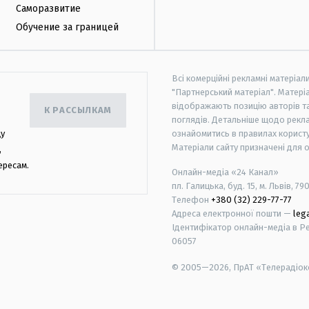
Саморазвитие
Обучение за границей
Всі комерційні рекламні матеріал
"Партнерський матеріал". Матеріа
відображають позицію авторів та 
К РАССЫЛКАМ
поглядів. Детальніше щодо рекл
цу
ознайомитись в правилах користу
Матеріали сайту призначені для 
,
ересам.
Онлайн-медіа «24 Канал»
пл. Галицька, буд. 15, м. Львів, 79
Телефон
+380 (32) 229-77-77
Адреса електронної пошти —
leg
Ідентифікатор онлайн-медіа в Реє
06057
© 2005—2026,
ПрАТ «Телерадіоко
android
apple