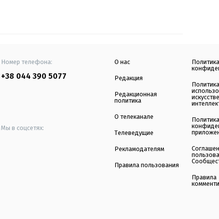
Номер телефона:
О нас
Политик
конфиде
+38 044 390 5077
Редакция
Политик
использ
Редакционная
искусств
политика
интеллек
О телеканале
Политик
конфиде
Мы в соцсетях:
приложе
Телеведущие
Соглаше
Рекламодателям
пользов
Сообщес
Правила пользования
Правила
коммент