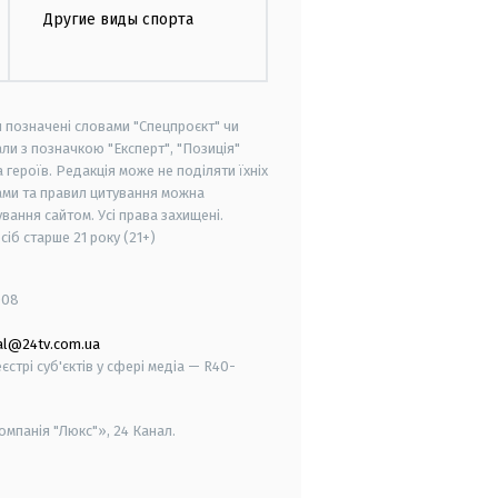
Другие виды спорта
и позначені словами "Спецпроєкт" чи
ли з позначкою "Експерт", "Позиція"
героїв. Редакція може не поділяти їхніх
ами та правил цитування можна
вання сайтом. Усі права захищені.
осіб старше
21 року (21+)
008
al@24tv.com.ua
стрі суб'єктів у сфері медіа — R40-
мпанія "Люкс"», 24 Канал.
smart tv
samsung smart tv