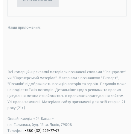
Наши приложения:
android
apple
smart tv
samsung smart tv
Всі комерційні рекламні матеріали позначені словами "Спецпроєкт"
чи "Партнерський матеріал". Матеріали з позначкою "Експерт",
"Позиція" відображають позицію авторів та героїв. Редакція може
не поділяти їхніх поглядів. Детальніше щодо реклами та правил
цитування можна ознайомитись в правилах користування сайтом.
Усі права захищені.
Матеріали сайту призначені для осіб старше
21
року (21+)
Онлайн-медіа «24 Канал»
пл. Галицька, буд. 15, м. Львів, 79008
Телефон
+380 (32) 229-77-77