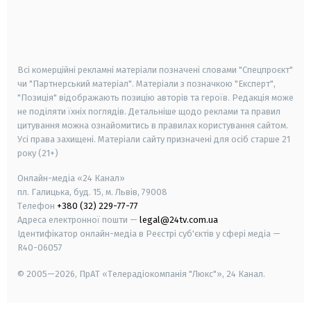
android
apple
smart tv
samsung smart tv
Всі комерційні рекламні матеріали позначені словами "Спецпроєкт"
чи "Партнерський матеріал". Матеріали з позначкою "Експерт",
"Позиція" відображають позицію авторів та героїв. Редакція може
не поділяти їхніх поглядів. Детальніше щодо реклами та правил
цитування можна ознайомитись в правилах користування сайтом.
Усі права захищені.
Матеріали сайту призначені для осіб старше
21
року (21+)
Онлайн-медіа «24 Канал»
пл. Галицька, буд. 15, м. Львів, 79008
Телефон
+380 (32) 229-77-77
Адреса електронної пошти —
legal@24tv.com.ua
Ідентифікатор онлайн-медіа в Реєстрі суб'єктів у сфері медіа —
R40-06057
© 2005—2026,
ПрАТ «Телерадіокомпанія "Люкс"», 24 Канал.