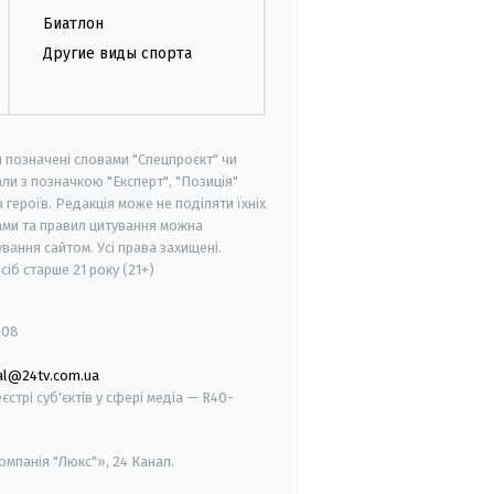
Биатлон
Другие виды спорта
и позначені словами "Спецпроєкт" чи
ли з позначкою "Експерт", "Позиція"
героїв. Редакція може не поділяти їхніх
ами та правил цитування можна
вання сайтом. Усі права захищені.
осіб старше
21 року (21+)
008
al@24tv.com.ua
стрі суб'єктів у сфері медіа — R40-
мпанія "Люкс"», 24 Канал.