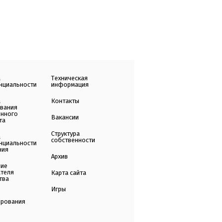
а
Техническая
нциальности
информация
а
Контакты
ования
енного
Вакансии
та
Структура
а
собственности
нциальности
ния
Архив
ние
ателя
Карта сайта
тва
Игры
ирования