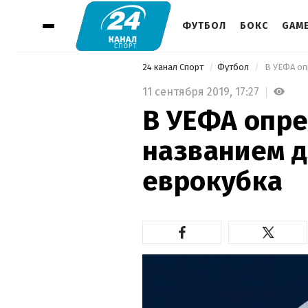
ФУТБОЛ
БОКС
GAM
24 канал Спорт
Футбол
 В УЕФА оп
11 сентября 2019,
17:27
В УЕФА опре
названием д
еврокубка