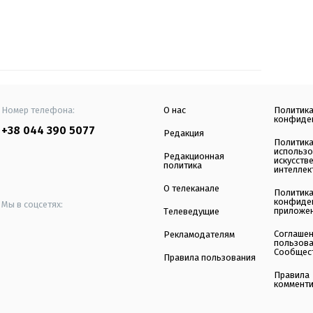
Номер телефона:
О нас
Политик
конфиде
+38 044 390 5077
Редакция
Политик
использ
Редакционная
искусств
политика
интеллек
О телеканале
Политик
конфиде
Мы в соцсетях:
приложе
Телеведущие
Соглаше
Рекламодателям
пользов
Сообщес
Правила пользования
Правила
коммент