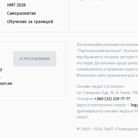
НМТ 2026
Саморазвитие
Обучение за границей
Всі комерційні рекламні матеріал
"Партнерський матеріал". Матеріа
відображають позицію авторів та 
К РАССЫЛКАМ
поглядів. Детальніше щодо рекл
цу
ознайомитись в правилах користу
Матеріали сайту призначені для 
,
ересам.
Онлайн-медіа «24 Канал»
пл. Галицька, буд. 15, м. Львів, 79
Телефон
+380 (32) 229-77-77
Адреса електронної пошти —
leg
Ідентифікатор онлайн-медіа в Реє
06057
© 2005—2026,
ПрАТ «Телерадіоко