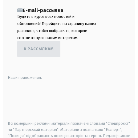
E-mail-рассылка
Будьте в курсе всех новостей и
обновлений! Перейдите на страницу наших
рассылок, чтобы выбрать те, которые
соответствуют вашим интересам.
К РАССЫЛКАМ
Наши приложения:
android
apple
smart tv
samsung smart tv
Всі комерційні рекламні матеріали позначені словами "Спецпроєкт"
чи "Партнерський матеріал". Матеріали з позначкою "Експерт",
"Позиція" відображають позицію авторів та героїв. Редакція може