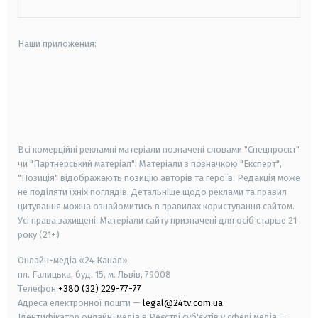
Наши приложения:
android
apple
smart tv
samsung smart tv
Всі комерційні рекламні матеріали позначені словами "Спецпроєкт"
чи "Партнерський матеріал". Матеріали з позначкою "Експерт",
"Позиція" відображають позицію авторів та героїв. Редакція може
не поділяти їхніх поглядів. Детальніше щодо реклами та правил
цитування можна ознайомитись в правилах користування сайтом.
Усі права захищені.
Матеріали сайту призначені для осіб старше
21
року (21+)
Онлайн-медіа «24 Канал»
пл. Галицька, буд. 15, м. Львів, 79008
Телефон
+380 (32) 229-77-77
Адреса електронної пошти —
legal@24tv.com.ua
Ідентифікатор онлайн-медіа в Реєстрі суб'єктів у сфері медіа —