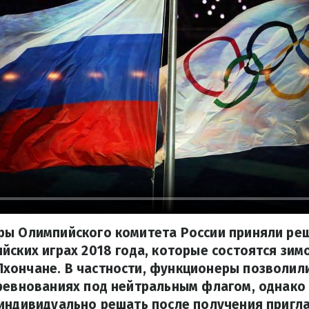
ры Олимпийского комитета России приняли реш
йских играх 2018 года, которые состоятся зим
хончане. В частности, функционеры позволил
оревнованиях под нейтральным флагом, однако
 индивидуально решать после получения пригл