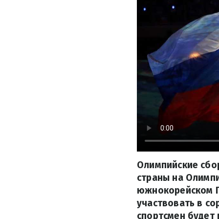
Олимпийские сбо
страны на Олимпи
южнокорейском П
участвовать в с
спортсмен будет