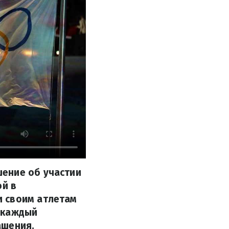
ение об участии
ой в
и своим атлетам
 каждый
ашения.