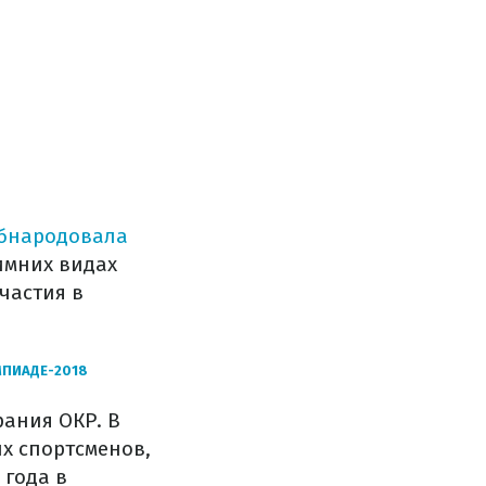
обнародовала
имних видах
частия в
МПИАДЕ-2018
рания ОКР. В
х спортсменов,
 года в