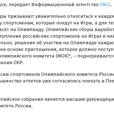
усе, передает Информационный агентство
ТАСС
.
ры призывают уважительно относиться к каждо
 спортсменам, которые поедут на Игры, а для тех
гласят на Олимпиаду. Олимпийские сборы выраб
тупления российских спортсменов на Играх в н
тельно, решение об участии на Олимпиаде кажды
на основе приглашения, которое должно поступ
лимпийского комитета (МОК)", – подчеркиваетс
ания ОКР.
ссии спортсменов Олимпийского комитета Росси
ьшинство атлетов уже согласились поехать в Пх
мпийское собрание является высшим руководящ
итета России.