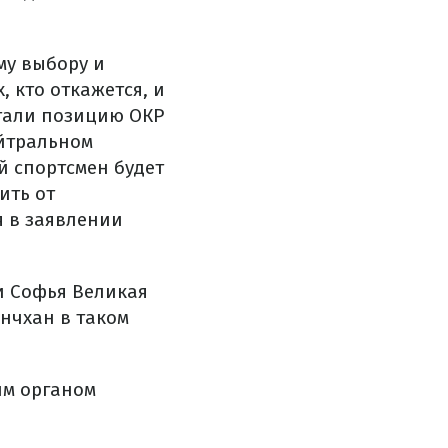
му выбору и
, кто откажется, и
отали позицию ОКР
ейтральном
й спортсмен будет
ить от
я в заявлении
и Софья Великая
енчхан в таком
им органом