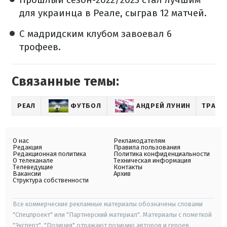
для украинца в Реале, сыграв 12 матчей.
С мадридским клубом завоевал 6
трофеев.
Связанные темы:
РЕАЛ
ФУТБОЛ
АНДРЕЙ ЛУНИН
ТРАНС
О нас
Рекламодателям
Редакция
Правила пользования
Редакционная политика
Политика конфиденциальности
О телеканале
Техническая информация
Телеведущие
Контакты
Вакансии
Архив
Структура собственности
Все коммерческие рекламные материалы обозначены словами
"Спецпроект" или "Партнерский материал". Материалы с пометкой
"Эксперт", "Позиция" отражают позицию авторов и героев.