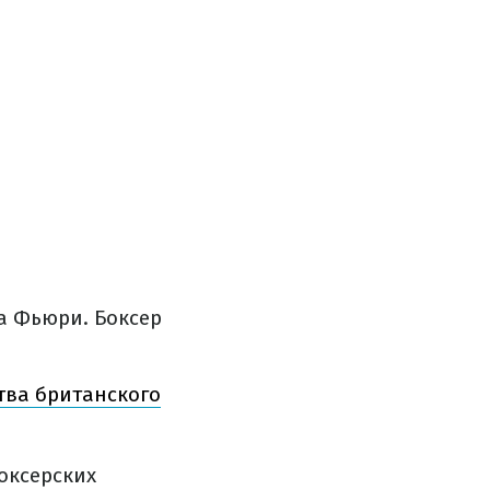
на Фьюри. Боксер
тва британского
боксерских