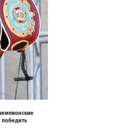
 чемпионские
т победить