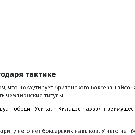
годаря тактике
ом, что нокаутирует британского боксера Тайсо
ть чемпионские титулы.
уа победит Усика, – Киладзе назвал преимущес
ри, у него нет боксерских навыков. У него нет 