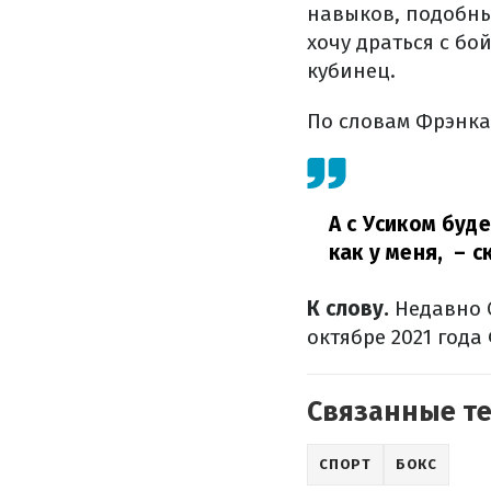
навыков, подобных
хочу драться с бо
кубинец.
По словам Фрэнка
А с Усиком буд
как у меня,
– ск
К слову.
Недавно С
октябре 2021 год
Связанные т
СПОРТ
БОКС