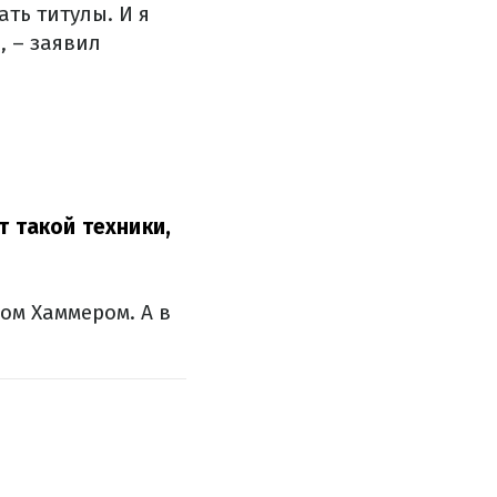
ть титулы. И я
, – заявил
т такой техники,
ом Хаммером. А в