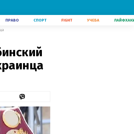
ПРАВО
СПОРТ
FIGHT
УЧЕБА
ЛАЙФХАК
нца
бинский
краинца