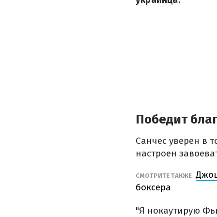
Победит бла
Санчес уверен в т
настроен завоева
Джош
СМОТРИТЕ ТАКЖЕ
боксера
"Я нокаутирую Фью