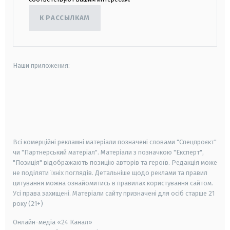
К РАССЫЛКАМ
Наши приложения:
android
apple
smart tv
samsung smart tv
Всі комерційні рекламні матеріали позначені словами "Спецпроєкт"
чи "Партнерський матеріал". Матеріали з позначкою "Експерт",
"Позиція" відображають позицію авторів та героїв. Редакція може
не поділяти їхніх поглядів. Детальніше щодо реклами та правил
цитування можна ознайомитись в правилах користування сайтом.
Усі права захищені.
Матеріали сайту призначені для осіб старше
21
року (21+)
Онлайн-медіа «24 Канал»