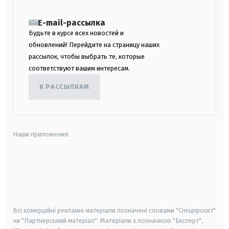
E-mail-рассылка
Будьте в курсе всех новостей и
обновлений! Перейдите на страницу наших
рассылок, чтобы выбрать те, которые
соответствуют вашим интересам.
К РАССЫЛКАМ
Наши приложения:
android
apple
smart tv
samsung smart tv
Всі комерційні рекламні матеріали позначені словами "Спецпроєкт"
чи "Партнерський матеріал". Матеріали з позначкою "Експерт",