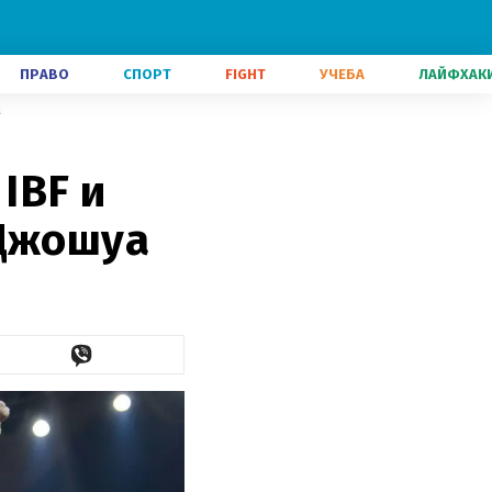
ПРАВО
СПОРТ
FIGHT
УЧЕБА
ЛАЙФХАК
а
IBF и
 Джошуа