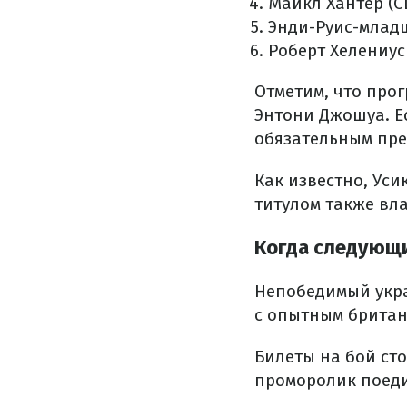
Майкл Хантер (
Энди-Руис-млад
Роберт Хелениус
Отметим, что прог
Энтони Джошуа. Е
обязательным пре
Как известно, Ус
титулом также вл
Когда следующи
Непобедимый укра
с опытным британ
Билеты на бой сто
проморолик поед