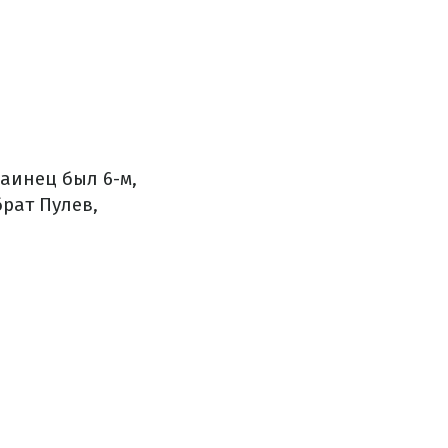
раинец был 6-м,
брат Пулев,