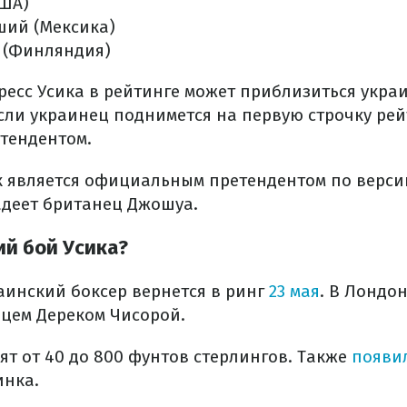
США)
ший (Мексика)
 (Финляндия)
ресс Усика в рейтинге может приблизиться укра
сли украинец поднимется на первую строчку рейт
тендентом.
ик является официальным претендентом по верси
адеет британец Джошуа.
й бой Усика?
инский боксер вернется в ринг
23 мая
. В Лондон
цем Дереком Чисорой.
ят от 40 до 800 фунтов стерлингов. Также
появи
инка.