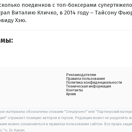
колько поединков с топ-боксерами супертяжелог
рал Виталию Кличко, в 2014 году – Тайсону Фьюр
эвиду Хэю.
емы:
Рекламодателям
Правила пользования
Политика конфиденциальности
Техническая информация
Контакты
Архив
ые материалы обозначены словами "Спецпроект" или "Партнерский матери
иция" отражают позицию авторов и героев. Редакция может не разделять и
ания можно ознакомиться в правилах пользования сайтом. Все права защ
 "», 24 Канал.