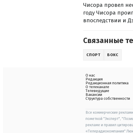
Чисора провел нес
году Чисора проиг
впоследствии и Д
Связанные т
СПОРТ
БОКС
О нас
Редакция
Редакционная политика
О телеканале
Телеведущие
Вакансии
Структура собственности
Все коммерческие рекламн
пометкой "Эксперт", "Поз
рекламе и правил цитиров
«Телерадиокомпания" Люкс