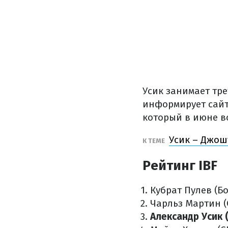
Усик занимает тре
информирует сай
который в июне в
Усик – Джошу
К ТЕМЕ
Рейтинг IBF
Кубрат Пулев (Б
Чарльз Мартин 
Александр Усик 