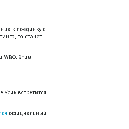
инца к поединку с
инга, то станет
и WBO. Этим
е Усик встретится
лся
официальный