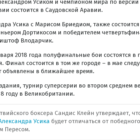
ександром Усиком и чемпионом мира по верси
вии состоится в Саудовской Аравии.
ндра Усика с Марисом Бриедиом, также состоитс
ьером Дортикосом и победителем четвертьфин
Кшиштоф Влодарчик.
нваря 2018 года полуфинальные бои состоятся в 
. Финал состоится в том же городе – в мае след
т объявлены в ближайшее время.
дания, турнир суперсерии во втором среднем ве
18 году в Великобритании.
атвийского боксера Сандис Клейн утверждает, чт
Александра Усика
будет отличаться от победног
м Пересом.