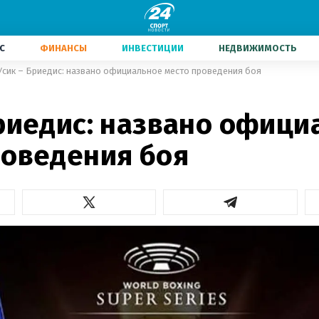
С
ФИНАНСЫ
ИНВЕСТИЦИИ
НЕДВИЖИМОСТЬ
Усик – Бриедис: названо официальное место проведения боя
Бриедис: названо офици
роведения боя