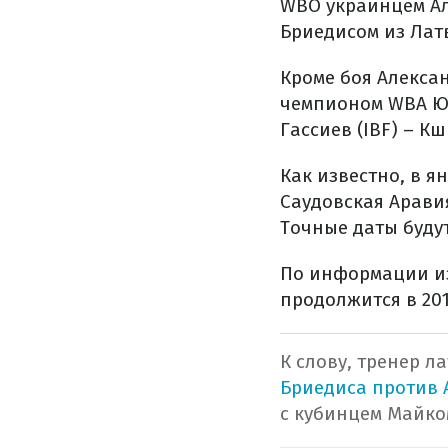
WBO украинцем Ал
Бриедисом из Лат
Кроме боя Алекса
чемпионом WBA Юн
Гассиев (IBF) – 
Как известно, в я
Саудовская Аравия
Точные даты буду
По информации из
продолжится в 20
К слову, тренер л
Бриедиса против 
с кубинцем Майко