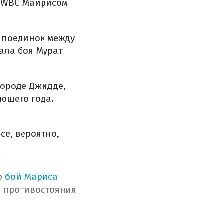
и WBC Майрисом
я поединок между
ала боя Мурат
городе Джидде,
ующего года.
се, вероятно,
о
бой Мариса
о противостояния