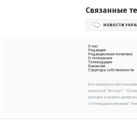
Связанные т
НОВОСТИ УКР
О нас
Редакция
Редакционная политика
О телеканале
Телеведущие
Вакансии
Структура собственности
Все коммерческие рекламн
пометкой "Эксперт", "Поз
рекламе и правил цитиров
«Телерадиокомпания" Люкс