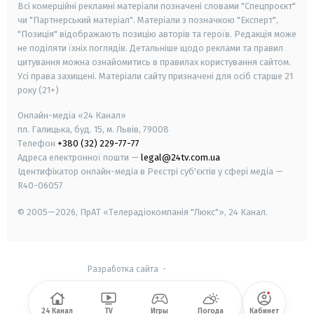
Всі комерційні рекламні матеріали позначені словами "Спецпроєкт"
чи "Партнерський матеріал". Матеріали з позначкою "Експерт",
"Позиція" відображають позицію авторів та героїв. Редакція може
не поділяти їхніх поглядів. Детальніше щодо реклами та правил
цитування можна ознайомитись в правилах користування сайтом.
Усі права захищені.
Матеріали сайту призначені для осіб старше
21
року (21+)
Онлайн-медіа «24 Канал»
пл. Галицька, буд. 15, м. Львів, 79008
Телефон
+380 (32) 229-77-77
Адреса електронної пошти —
legal@24tv.com.ua
Ідентифікатор онлайн-медіа в Реєстрі суб'єктів у сфері медіа —
R40-06057
© 2005—2026,
ПрАТ «Телерадіокомпанія "Люкс"», 24 Канал.
Разработка сайта
-
24 Канал
TV
Игры
Погода
Кабинет