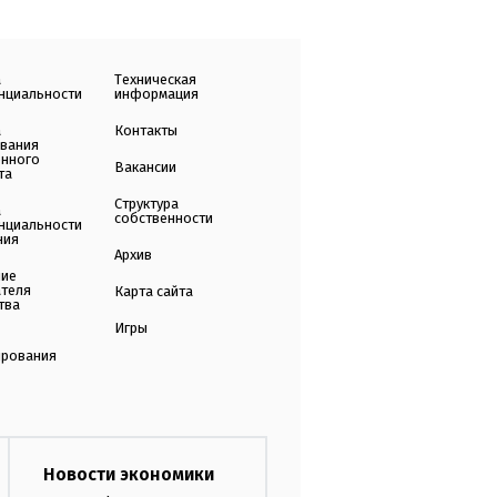
а
Техническая
нциальности
информация
а
Контакты
ования
енного
Вакансии
та
Структура
а
собственности
нциальности
ния
Архив
ние
ателя
Карта сайта
тва
Игры
ирования
Новости экономики