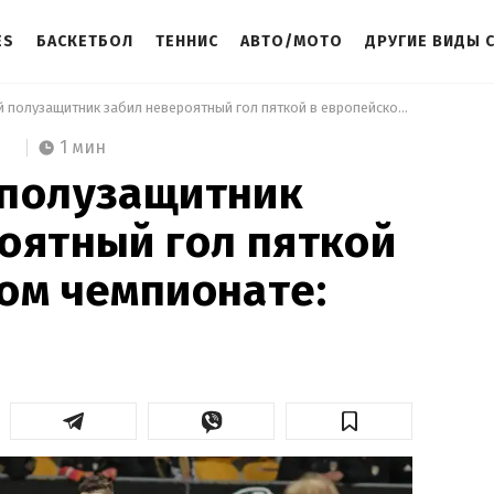
ES
БАСКЕТБОЛ
ТЕННИС
АВТО/МОТО
ДРУГИЕ ВИДЫ 
 Украинский полузащитник забил невероятный гол пяткой в европейском чемпионате: видео 
1 мин
 полузащитник
оятный гол пяткой
ом чемпионате: