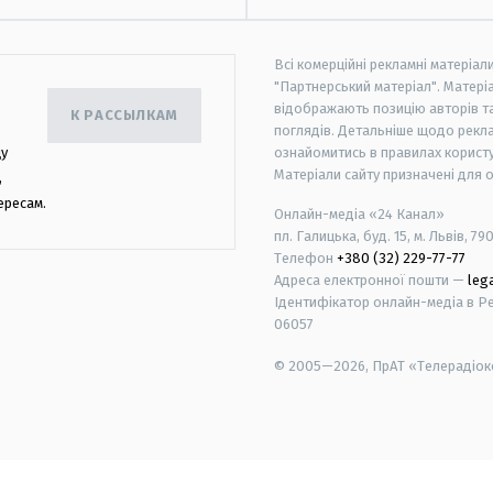
Всі комерційні рекламні матеріал
"Партнерський матеріал". Матеріа
відображають позицію авторів та 
К РАССЫЛКАМ
поглядів. Детальніше щодо рекл
цу
ознайомитись в правилах користу
Матеріали сайту призначені для 
,
ересам.
Онлайн-медіа «24 Канал»
пл. Галицька, буд. 15, м. Львів, 79
Телефон
+380 (32) 229-77-77
Адреса електронної пошти —
leg
Ідентифікатор онлайн-медіа в Реє
06057
© 2005—2026,
ПрАТ «Телерадіоко
android
apple