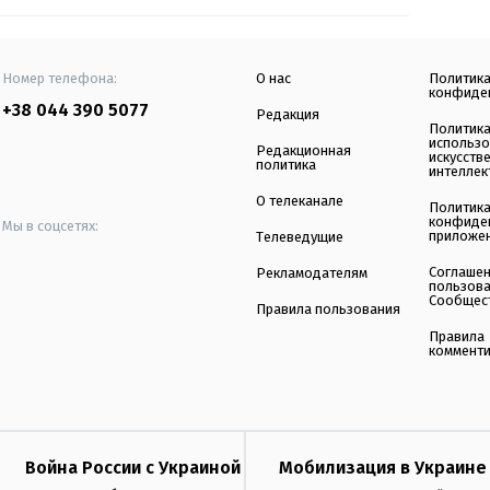
Номер телефона:
О нас
Политик
конфиде
+38 044 390 5077
Редакция
Политик
использ
Редакционная
искусств
политика
интеллек
О телеканале
Политик
конфиде
Мы в соцсетях:
приложе
Телеведущие
Соглаше
Рекламодателям
пользов
Сообщес
Правила пользования
Правила
коммент
Война России с Украиной
Мобилизация в Украине