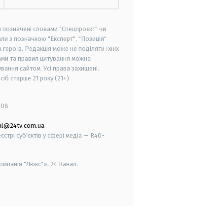
и позначені словами "Спецпроєкт" чи
ли з позначкою "Експерт", "Позиція"
героїв. Редакція може не поділяти їхніх
ами та правил цитування можна
вання сайтом. Усі права захищені.
осіб старше
21 року (21+)
008
al@24tv.com.ua
стрі суб'єктів у сфері медіа — R40-
мпанія "Люкс"», 24 Канал.
smart tv
samsung smart tv